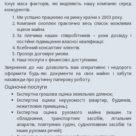
Існує маса факторів, які виділяють нашу компанію серед
конкурентів.
Ми успішно працюємо на ринку країни з 2003 року.
Компанія охоплює практично весь список можливих
оцінок майна.
За плечима наших співробітників – роки досвіду і
постійне підвищення власної кваліфікації.
Всебічний консалтинг клієнтів.
Прозорі договірні умови.
Наші послуги є фінансово доступними.
Звернення до нас дозволить вам оперативно і недорого
оформити будь-які документи на своє майно і забути
назавжди про рутинну паперову роботу.
Оціночні послуги
Експертна грошова оцінка земельних ділянок;
Експертна оцінка нерухомості (квартир, будинків,
нежитлових приміщень);
Експертна оцінка рухомого майна (машин та
обладнання, транспортних засобів, літальних
апаратів, повітряних суден, судноплавних засобів та
інших рухомих речей);