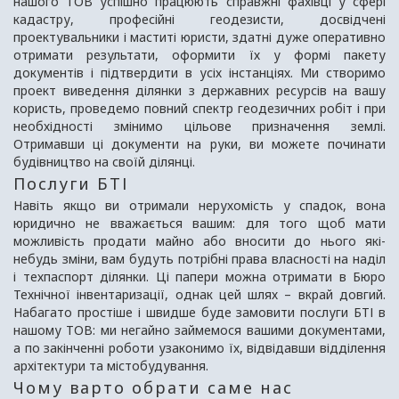
нашого ТОВ успішно працюють справжні фахівці у сфері
кадастру, професійні геодезисти, досвідчені
проектувальники і маститі юристи, здатні дуже оперативно
отримати результати, оформити їх у формі пакету
документів і підтвердити в усіх інстанціях. Ми створимо
проект виведення ділянки з державних ресурсів на вашу
користь, проведемо повний спектр геодезичних робіт і при
необхідності змінимо цільове призначення землі.
Отримавши ці документи на руки, ви можете починати
будівництво на своїй ділянці.
Послуги БТІ
Навіть якщо ви отримали нерухомість у спадок, вона
юридично не вважається вашим: для того щоб мати
можливість продати майно або вносити до нього які-
небудь зміни, вам будуть потрібні права власності на наділ
і техпаспорт ділянки. Ці папери можна отримати в Бюро
Технічної інвентаризації, однак цей шлях – вкрай довгий.
Набагато простіше і швидше буде замовити послуги БТІ в
нашому ТОВ: ми негайно займемося вашими документами,
а по закінченні роботи узаконимо їх, відвідавши відділення
архітектури та містобудування.
Чому варто обрати саме нас