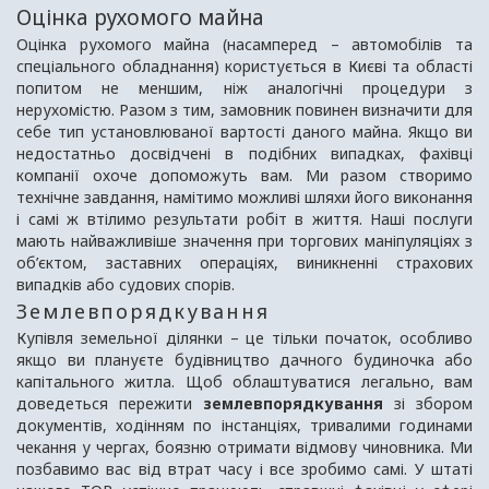
Оцінка рухомого майна
Оцінка рухомого майна (насамперед – автомобілів та
спеціального обладнання) користується в Києві та області
попитом не меншим, ніж аналогічні процедури з
нерухомістю. Разом з тим, замовник повинен визначити для
себе тип установлюваної вартості даного майна. Якщо ви
недостатньо досвідчені в подібних випадках, фахівці
компанії охоче допоможуть вам. Ми разом створимо
технічне завдання, намітимо можливі шляхи його виконання
і самі ж втілимо результати робіт в життя. Наші послуги
мають найважливіше значення при торгових маніпуляціях з
об’єктом, заставних операціях, виникненні страхових
випадків або судових спорів.
Землевпорядкування
Купівля земельної ділянки – це тільки початок, особливо
якщо ви плануєте будівництво дачного будиночка або
капітального житла. Щоб облаштуватися легально, вам
доведеться пережити
землевпорядкування
зі збором
документів, ходінням по інстанціях, тривалими годинами
чекання у чергах, боязню отримати відмову чиновника. Ми
позбавимо вас від втрат часу і все зробимо самі. У штаті