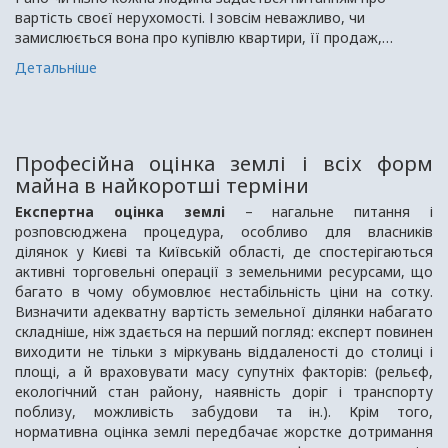
вартість своєї нерухомості. І зовсім неважливо, чи
замислюється вона про купівлю квартири, її продаж,
передача в оренду або поділ. Насправді, якісна оцінка
Детальніше
ринкової вартості квартири стоїть на чолі кута при
виникненні багатьох юридичних ситуацій, якими наповнена
наша життєдіяльність. Недооцінюйте такі моменти,
особливо якщо дорогоцінний об’єкт знаходиться “в […]
Професійна оцінка землі і всіх форм
майна в найкоротші терміни
Експертна оцінка землі
– нагальне питання і
розповсюджена процедура, особливо для власників
ділянок у Києві та Київській області, де спостерігаються
активні торговельні операції з земельними ресурсами, що
багато в чому обумовлює нестабільність ціни на сотку.
Визначити адекватну вартість земельної ділянки набагато
складніше, ніж здається на перший погляд: експерт повинен
виходити не тільки з міркувань віддаленості до столиці і
площі, а й враховувати масу супутніх факторів: (рельєф,
екологічний стан району, наявність доріг і транспорту
поблизу, можливість забудови та ін.). Крім того,
нормативна оцінка землі передбачає жорстке дотримання