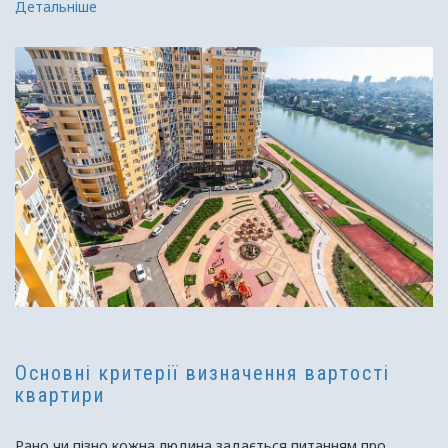
Детальніше
економіки, так і людського суспільства в цілому. Вона
необхідна для ефективного управління в даній сфері і
встановленні обгрунтованих податків […]
Основні критерії визначення вартості
квартири
Рано чи пізно кожна людина задається питанням про