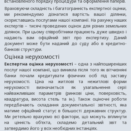
встановленого порядку процедури та оформлення паперів.
Враховуючи складність і багатогранність експертної оцінки,
ми рекомендуємо дізнатися вартість вашої ділянки,
скориставшись послугами нашої компанії. На рахунку наших
експертів – тисячі проведених оцінок для різних земельних
ділянок. При цьому співробітники працюють дуже швидко і
надають вам офіційний звіт про експертизу. Даний
документ може бути наданий до суду або в кредитно-
банкові структури.
Оцінка нерухомості
Експертна оцінка нерухомості
– одна з найпоширеніших
послуг нашої компанії, що виникла після того як вітчизняні
банки почали кредитувати фізичних осіб під заставу
нерухомості. Ціна на житлові та нежитлові форми
нерухомості визначається як узагальнення серії
найважливіших параметрів (ринкові ціни, поверховість,
квадратура, висота стель та ін.). Також оціночні роботи
передбачають складання документальної звітності, яка
матиме офіційний статус в більшості державних структур.
Ми ретельно врахуємо всі фактори, що можуть вплинути
на цінність об’єкта, складемо детальний звіт та
затвердимо його у всіх необхідних інстанціях.