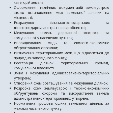
категорій земель;
Оформлення технічних документацій землеустрою
щодо встановлення меж земельної ділянки на
місцевості;
Розрахунок сільськогосподарських та
лісогосподарських втрат на виробництві;
Межування земель державної власності та
комунальної у населених пунктах;
Впорядкування угідь та еколого-економічне
обґрунтування сівозміни;
Визначення територіальних меж, що відноситься до
природно-заповідного фонду;
Реєстрація ділянок територіальних громад,
комунальної власності;
Зміна і межування адміністративно-територіальних
утворень;
Створення схем розташування та межування ділянок;
Розробка схем землеустрою і техніко-економічних
обґрунтувань охорони та використання земель
адміністративно-територіальних утворень;
Нормативна грошова оцінка земельних ділянок за
межами населеного пункту;